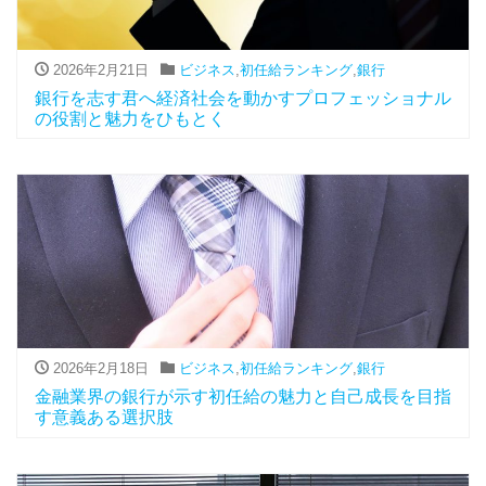
2026年2月21日
ビジネス
,
初任給ランキング
,
銀行
銀行を志す君へ経済社会を動かすプロフェッショナル
の役割と魅力をひもとく
2026年2月18日
ビジネス
,
初任給ランキング
,
銀行
金融業界の銀行が示す初任給の魅力と自己成長を目指
す意義ある選択肢